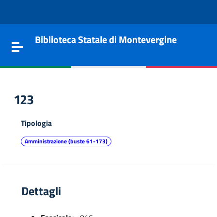
Vai al contenuto
Go to the navigation menu
Go to the footer
Biblioteca Statale di Montevergine
Toggle navigation
123
Tipologia
Amministrazione (buste 61-173)
Dettagli
e