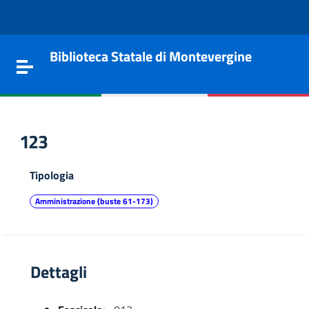
Vai al contenuto
Go to the navigation menu
Go to the footer
Biblioteca Statale di Montevergine
Toggle navigation
123
Tipologia
Amministrazione (buste 61-173)
Dettagli
e