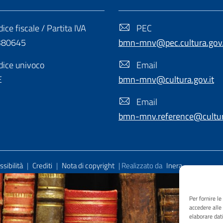
ice fiscale / Partita IVA
PEC
380645
bmn-mnv@pec.cultura.gov.
ice univoco
Email
E
bmn-mnv@cultura.gov.it
Email
bmn-mnv.reference@cultura
sibilità
|
Crediti
|
Nota di copyright
| Realizzato da
Inera
Per fornire l
accedere alle
elaborare dat