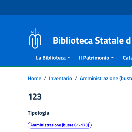
Vai al contenuto
Go to the navigation menu
Go to the footer
Biblioteca Statale 
La Biblioteca
Il Patrimonio
Cat
Home
Inventario
Amministrazione (bust
123
Tipologia
Amministrazione (buste 61-173)