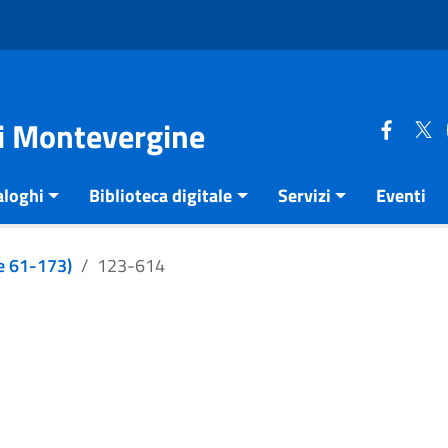
di Montevergine
aloghi
Biblioteca digitale
Servizi
Eventi
e 61-173)
123-614