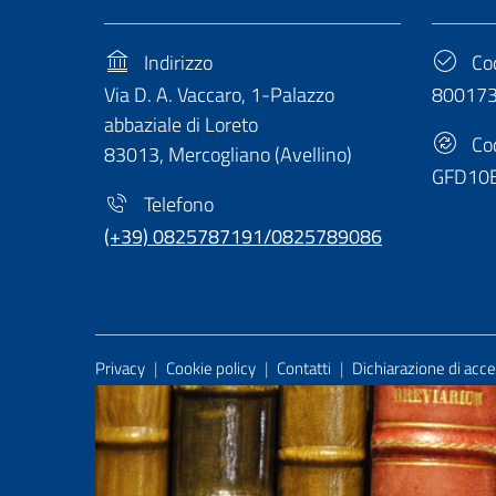
Indirizzo
Cod
Via D. A. Vaccaro, 1-Palazzo
80017
abbaziale di Loreto
Cod
83013, Mercogliano (Avellino)
GFD10
Telefono
(+39) 0825787191/0825789086
Useful Links Section
Privacy
|
Cookie policy
|
Contatti
|
Dichiarazione di acces