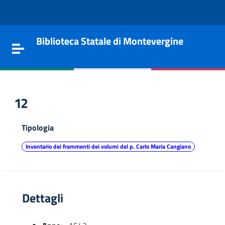
Vai al contenuto
Go to the navigation menu
Go to the footer
Biblioteca Statale di Montevergine
Toggle navigation
12
Tipologia
Inventario dei frammenti dei volumi del p. Carlo Maria Cangiano
Dettagli
e