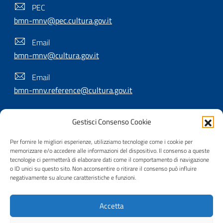
PEC
bmn-mnv@pec.cultura.gov.it
Email
bmn-mnv@cultura.gov.it
Email
bmn-mnv.reference@cultura.gov.it
Gestisci Consenso Cookie
SEGUICI SU
Per fornire le migliori esperienze, utilizziamo tecnologie come i cookie per
memorizzare e/o accedere alle informazioni del dispositivo. Il consenso a queste
tecnologie ci permetterà di elaborare dati come il comportamento di navigazione
o ID unici su questo sito. Non acconsentire o ritirare il consenso può influire
Useful Links Section
Privacy
|
Cookie policy
|
Contatti
|
Dichiarazione di
negativamente su alcune caratteristiche e funzioni.
accessibilità
|
Crediti
|
Nota di copyright
| Realizzato da
Accetta
Inera