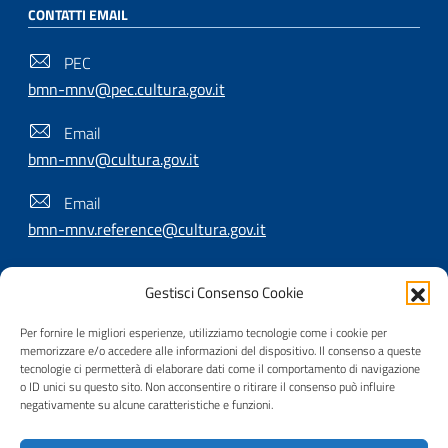
CONTATTI EMAIL
PEC
bmn-mnv@pec.cultura.gov.it
Email
bmn-mnv@cultura.gov.it
Email
bmn-mnv.reference@cultura.gov.it
Gestisci Consenso Cookie
SEGUICI SU
Per fornire le migliori esperienze, utilizziamo tecnologie come i cookie per
memorizzare e/o accedere alle informazioni del dispositivo. Il consenso a queste
tecnologie ci permetterà di elaborare dati come il comportamento di navigazione
o ID unici su questo sito. Non acconsentire o ritirare il consenso può influire
Useful Links Section
Privacy
|
Cookie policy
|
Contatti
|
Dichiarazione di
negativamente su alcune caratteristiche e funzioni.
accessibilità
|
Crediti
|
Nota di copyright
| Realizzato da