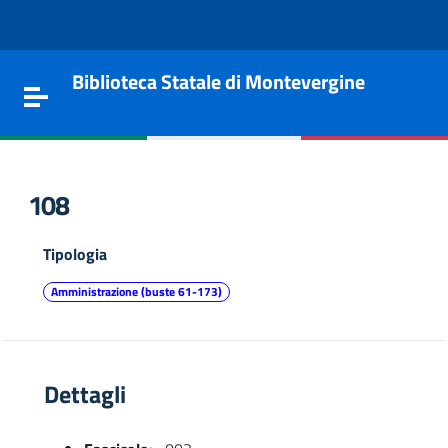
Vai al contenuto
Go to the navigation menu
Go to the footer
Biblioteca Statale di Montevergine
Toggle navigation
108
Tipologia
Amministrazione (buste 61-173)
Dettagli
e