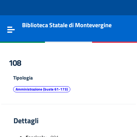
Vai al contenuto
Go to the navigation menu
Go to the footer
Biblioteca Statale di Montevergine
Toggle navigation
108
Tipologia
Amministrazione (buste 61-173)
Dettagli
e