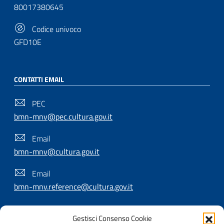
80017380645
Codice univoco
GFD10E
CONTATTI EMAIL
PEC
bmn-mnv@pec.cultura.gov.it
Email
bmn-mnv@cultura.gov.it
Email
bmn-mnv.reference@cultura.gov.it
Gestisci Consenso Cookie
SEGUICI SU