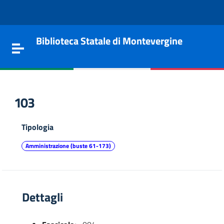
Vai al contenuto
Go to the navigation menu
Go to the footer
Biblioteca Statale di Montevergine
Toggle navigation
103
Tipologia
Amministrazione (buste 61-173)
Dettagli
e