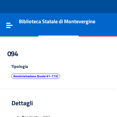
Vai al contenuto
Go to the navigation menu
Go to the footer
Biblioteca Statale di Montevergine
Toggle navigation
094
Tipologia
Amministrazione (buste 61-173)
Dettagli
e