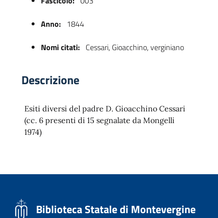
Fascicolo:
003
Anno:
1844
Nomi citati:
Cessari, Gioacchino, verginiano
Descrizione
Esiti diversi del padre D. Gioacchino Cessari
 trasparente
(cc. 6 presenti di 15 segnalate da Mongelli
1974)
Biblioteca Statale di Montevergine