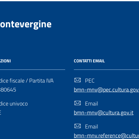
Montevergine
ZIONI
CONTATTI EMAIL
ice fiscale / Partita IVA
PEC
380645
bmn-mnv@pec.cultura.gov.
ice univoco
Email
E
bmn-mnv@cultura.gov.it
Email
bmn-mnv.reference@cultura