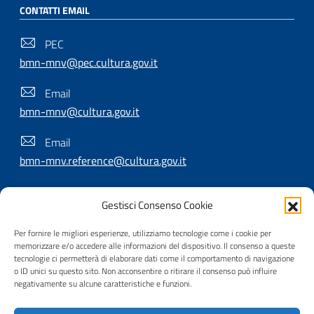
CONTATTI EMAIL
PEC
bmn-mnv@pec.cultura.gov.it
Email
bmn-mnv@cultura.gov.it
Email
bmn-mnv.reference@cultura.gov.it
Gestisci Consenso Cookie
SEGUICI SU
Per fornire le migliori esperienze, utilizziamo tecnologie come i cookie per
memorizzare e/o accedere alle informazioni del dispositivo. Il consenso a queste
tecnologie ci permetterà di elaborare dati come il comportamento di navigazione
o ID unici su questo sito. Non acconsentire o ritirare il consenso può influire
Useful Links Section
Privacy
|
Cookie policy
|
Contatti
|
Dichiarazione di
negativamente su alcune caratteristiche e funzioni.
accessibilità
|
Crediti
|
Nota di copyright
| Realizzato da