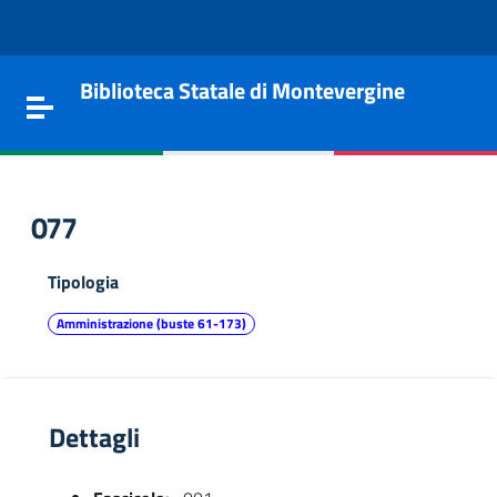
Vai al contenuto
Go to the navigation menu
Go to the footer
Biblioteca Statale di Montevergine
Toggle navigation
077
Tipologia
Amministrazione (buste 61-173)
Dettagli
e