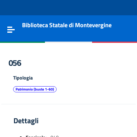
Vai al contenuto
Go to the navigation menu
Go to the footer
Biblioteca Statale di Montevergine
Toggle navigation
056
Tipologia
Patrimonio (buste 1-60)
Dettagli
e