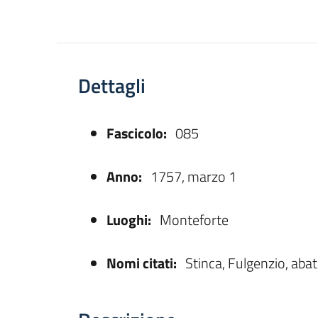
Dettagli
Fascicolo:
085
asparente
Anno:
1757, marzo 1
Luoghi:
Monteforte
Nomi citati:
Stinca, Fulgenzio, aba