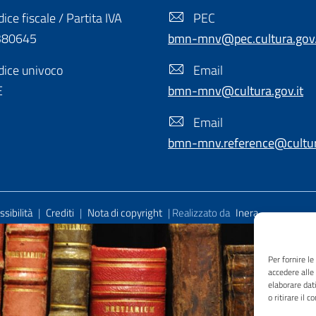
ice fiscale / Partita IVA
PEC
380645
bmn-mnv@pec.cultura.gov.
ice univoco
Email
E
bmn-mnv@cultura.gov.it
Email
bmn-mnv.reference@cultura
sibilità
|
Crediti
|
Nota di copyright
| Realizzato da
Inera
Per fornire l
accedere alle
elaborare dat
o ritirare il 