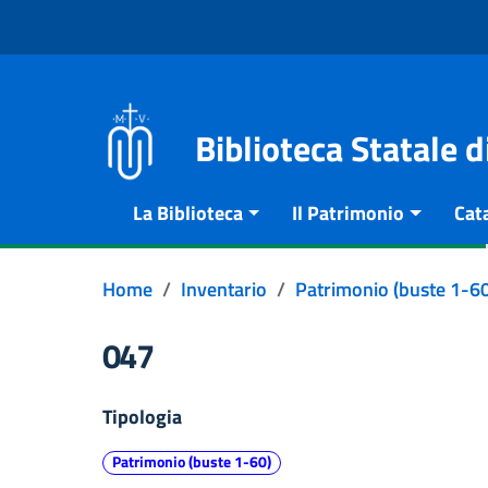
Vai al contenuto
Go to the navigation menu
Go to the footer
Biblioteca Statale 
La Biblioteca
Il Patrimonio
Cat
Home
Inventario
Patrimonio (buste 1-60
047
Tipologia
Patrimonio (buste 1-60)