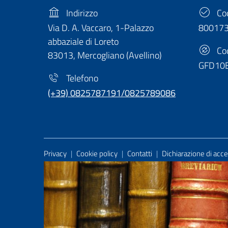
Indirizzo
Cod
Via D. A. Vaccaro, 1-Palazzo
80017
abbaziale di Loreto
Cod
83013, Mercogliano (Avellino)
GFD10
Telefono
(+39) 0825787191/0825789086
Useful Links Section
Privacy
|
Cookie policy
|
Contatti
|
Dichiarazione di acces