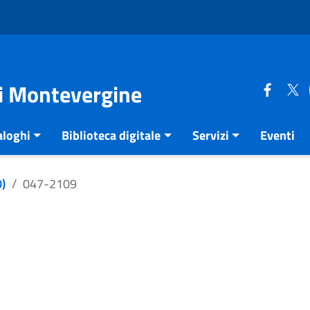
di Montevergine
aloghi
Biblioteca digitale
Servizi
Eventi
)
047-2109