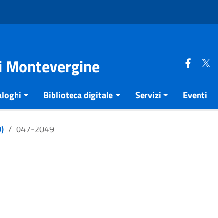
di Montevergine
aloghi
Biblioteca digitale
Servizi
Eventi
)
047-2049