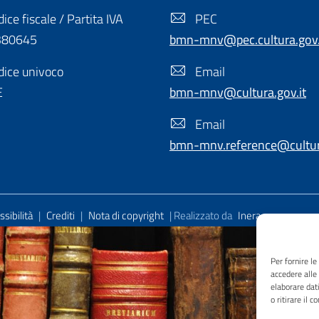
ice fiscale / Partita IVA
PEC
380645
bmn-mnv@pec.cultura.gov.
ice univoco
Email
E
bmn-mnv@cultura.gov.it
Email
bmn-mnv.reference@cultura
sibilità
|
Crediti
|
Nota di copyright
| Realizzato da
Inera
Per fornire l
accedere alle
elaborare dat
o ritirare il 