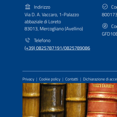
Indirizzo
Cod
Via D. A. Vaccaro, 1-Palazzo
80017
abbaziale di Loreto
Cod
83013, Mercogliano (Avellino)
GFD10
Telefono
(+39) 0825787191/0825789086
Useful Links Section
Privacy
|
Cookie policy
|
Contatti
|
Dichiarazione di acces