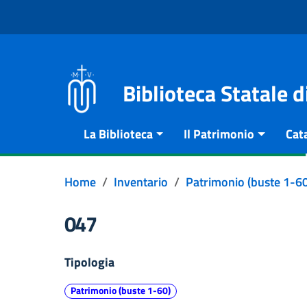
Vai al contenuto
Go to the navigation menu
Go to the footer
Biblioteca Statale 
La Biblioteca
Il Patrimonio
Cat
Home
Inventario
Patrimonio (buste 1-60
047
Tipologia
Patrimonio (buste 1-60)