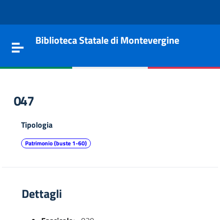
Vai al contenuto
Go to the navigation menu
Go to the footer
Biblioteca Statale di Montevergine
Toggle navigation
047
Tipologia
Patrimonio (buste 1-60)
Dettagli
e