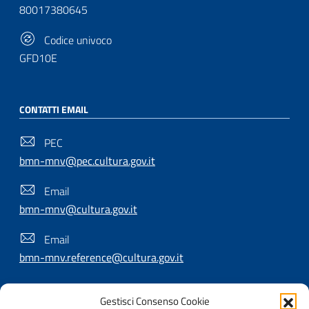
80017380645
Codice univoco
GFD10E
CONTATTI EMAIL
PEC
bmn-mnv@pec.cultura.gov.it
Email
bmn-mnv@cultura.gov.it
Email
bmn-mnv.reference@cultura.gov.it
Gestisci Consenso Cookie
SEGUICI SU