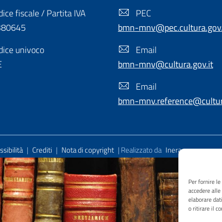
ice fiscale / Partita IVA
PEC
380645
bmn-mnv@pec.cultura.gov.
ice univoco
Email
E
bmn-mnv@cultura.gov.it
Email
bmn-mnv.reference@cultura
sibilità
|
Crediti
|
Nota di copyright
| Realizzato da
Inera
Per fornire l
accedere alle
elaborare dat
o ritirare il 