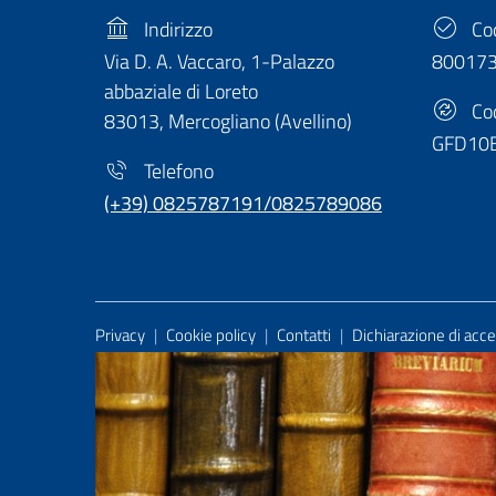
Indirizzo
Cod
Via D. A. Vaccaro, 1-Palazzo
80017
abbaziale di Loreto
Cod
83013, Mercogliano (Avellino)
GFD10
Telefono
(+39) 0825787191/0825789086
Useful Links Section
Privacy
|
Cookie policy
|
Contatti
|
Dichiarazione di acces