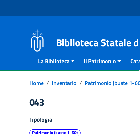
Vai al contenuto
Go to the navigation menu
Go to the footer
Biblioteca Statale 
La Biblioteca
Il Patrimonio
Cat
Home
Inventario
Patrimonio (buste 1-60
043
Tipologia
Patrimonio (buste 1-60)