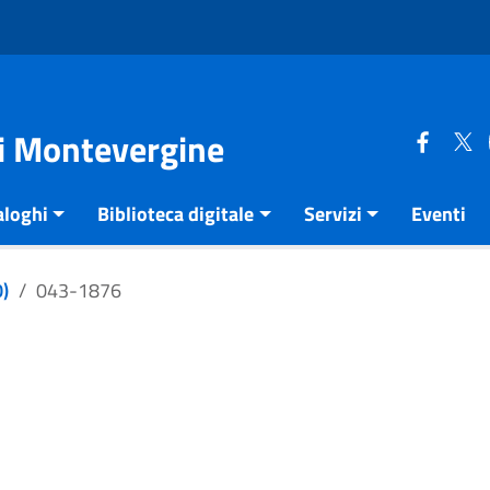
di Montevergine
aloghi
Biblioteca digitale
Servizi
Eventi
)
043-1876