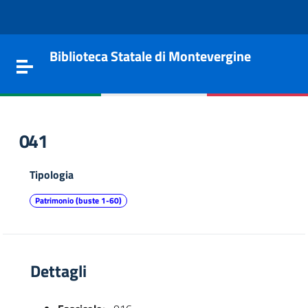
Vai al contenuto
Go to the navigation menu
Go to the footer
Biblioteca Statale di Montevergine
Toggle navigation
041
Tipologia
Patrimonio (buste 1-60)
Dettagli
e