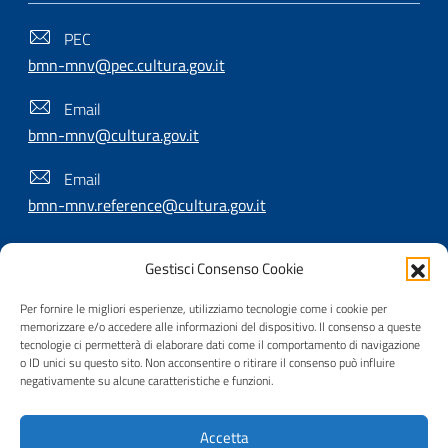
PEC
bmn-mnv@pec.cultura.gov.it
Email
bmn-mnv@cultura.gov.it
Email
bmn-mnv.reference@cultura.gov.it
Gestisci Consenso Cookie
SEGUICI SU
Per fornire le migliori esperienze, utilizziamo tecnologie come i cookie per
memorizzare e/o accedere alle informazioni del dispositivo. Il consenso a queste
tecnologie ci permetterà di elaborare dati come il comportamento di navigazione
o ID unici su questo sito. Non acconsentire o ritirare il consenso può influire
Useful Links Section
Privacy
|
Cookie policy
|
Contatti
|
Dichiarazione di
negativamente su alcune caratteristiche e funzioni.
accessibilità
|
Crediti
|
Nota di copyright
| Realizzato da
Accetta
Inera