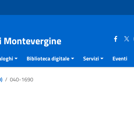
di Montevergine
aloghi
Biblioteca digitale
Servizi
Eventi
)
040-1690