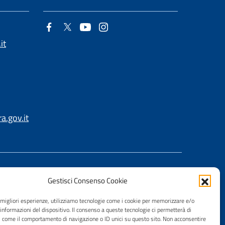
it
.gov.it
Gestisci Consenso Cookie
e migliori esperienze, utilizziamo tecnologie come i cookie per memorizzare e/o
 informazioni del dispositivo. Il consenso a queste tecnologie ci permetterà di
i come il comportamento di navigazione o ID unici su questo sito. Non acconsentire