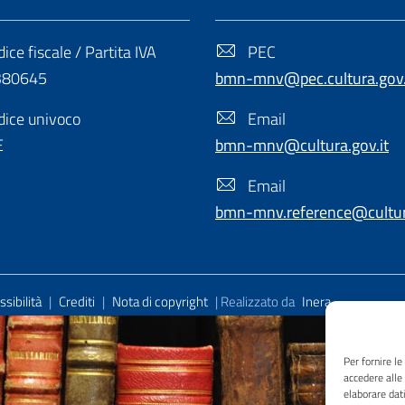
ice fiscale / Partita IVA
PEC
380645
bmn-mnv@pec.cultura.gov.
ice univoco
Email
E
bmn-mnv@cultura.gov.it
Email
bmn-mnv.reference@cultura
sibilità
|
Crediti
|
Nota di copyright
| Realizzato da
Inera
Per fornire l
accedere alle
elaborare dat