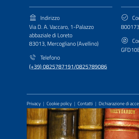
Indirizzo
Cod
Via D. A. Vaccaro, 1-Palazzo
80017
abbaziale di Loreto
Cod
83013, Mercogliano (Avellino)
GFD10
Telefono
(+39) 0825787191/0825789086
Useful Links Section
Privacy
|
Cookie policy
|
Contatti
|
Dichiarazione di acces