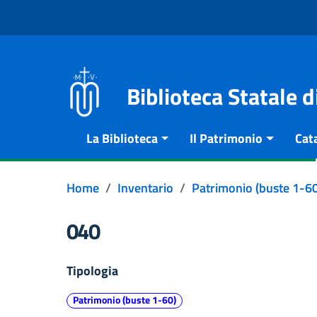
Vai al contenuto
Go to the navigation menu
Go to the footer
Biblioteca Statale 
La Biblioteca
Il Patrimonio
Cat
Home
Inventario
Patrimonio (buste 1-60
040
Tipologia
Patrimonio (buste 1-60)