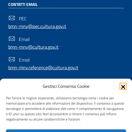
CONTATTI EMAIL
PEC
bmn-mnv@pec.cultura.gov.it
Email
bmn-mnv@cultura.gov.it
Email
bmn-mnv.reference@cultura.gov.it
Gestisci Consenso Cookie
SEGUICI SU
Per fornire le migliori esperienze, utilizziamo tecnologie come i cookie per
memorizzare e/o accedere alle informazioni del dispositivo. Il consenso a queste
tecnologie ci permetterà di elaborare dati come il comportamento di navigazione
o ID unici su questo sito. Non acconsentire o ritirare il consenso può influire
Useful Links Section
Privacy
|
Cookie policy
|
Contatti
|
Dichiarazione di
negativamente su alcune caratteristiche e funzioni.
accessibilità
|
Crediti
|
Nota di copyright
| Realizzato da