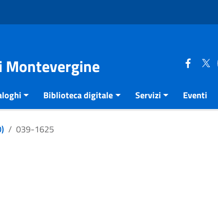
di Montevergine
aloghi
Biblioteca digitale
Servizi
Eventi
)
039-1625