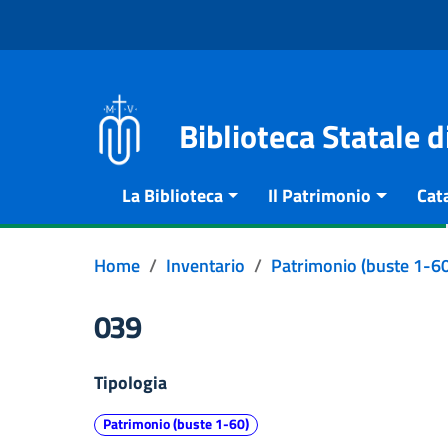
Vai al contenuto
Go to the navigation menu
Go to the footer
Biblioteca Statale 
La Biblioteca
Il Patrimonio
Cat
Home
Inventario
Patrimonio (buste 1-60
039
Tipologia
Patrimonio (buste 1-60)