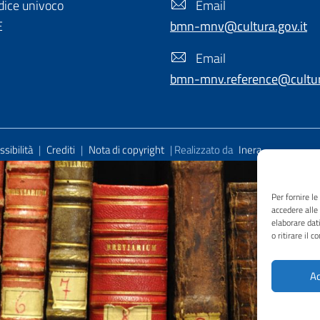
ice univoco
Email
E
bmn-mnv@cultura.gov.it
Email
bmn-mnv.reference@cultura
sibilità
|
Crediti
|
Nota di copyright
| Realizzato da
Inera
Per fornire l
accedere alle
elaborare dat
o ritirare il 
Ac