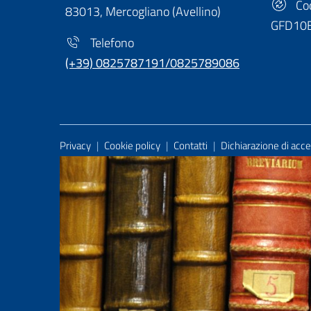
Cod
83013, Mercogliano (Avellino)
GFD10
Telefono
(+39) 0825787191/0825789086
Useful Links Section
Privacy
|
Cookie policy
|
Contatti
|
Dichiarazione di acces