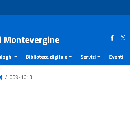
di Montevergine
aloghi
Biblioteca digitale
Servizi
Eventi
)
039-1613