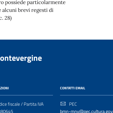
ero possiede particolarmente
e alcuni brevi regesti di
c. 28)
Montevergine
ZIONI
CONTATTI EMAIL
ice fiscale / Partita IVA
PEC
380645
bmn-mnv@pec.cultura.gov.