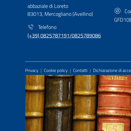
abbaziale di Loreto
Cod
83013, Mercogliano (Avellino)
GFD10
Telefono
(+39) 0825787191/0825789086
Useful Links Section
Privacy
|
Cookie policy
|
Contatti
|
Dichiarazione di acces