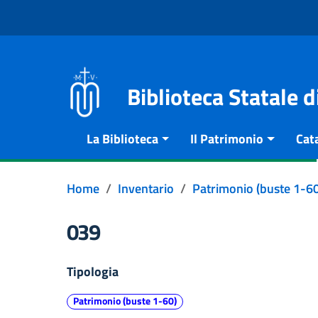
Vai al contenuto
Go to the navigation menu
Go to the footer
Biblioteca Statale 
La Biblioteca
Il Patrimonio
Cat
Home
Inventario
Patrimonio (buste 1-60
039
Tipologia
Patrimonio (buste 1-60)