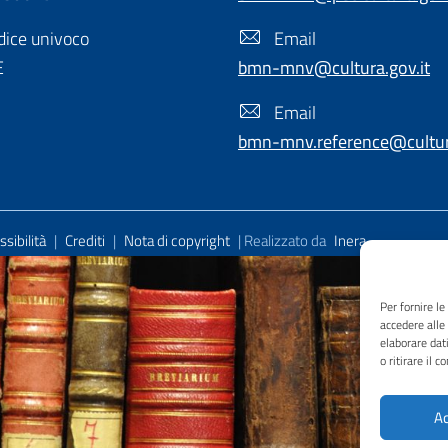
ice univoco
Email
E
bmn-mnv@cultura.gov.it
Email
bmn-mnv.reference@cultura
sibilità
|
Crediti
|
Nota di copyright
| Realizzato da
Inera
Per fornire l
accedere alle
elaborare dat
o ritirare il 
Ac