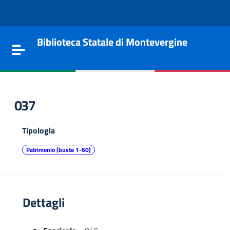
Vai al contenuto
Go to the navigation menu
Go to the footer
Biblioteca Statale di Montevergine
Toggle navigation
037
Tipologia
Patrimonio (buste 1-60)
Dettagli
e