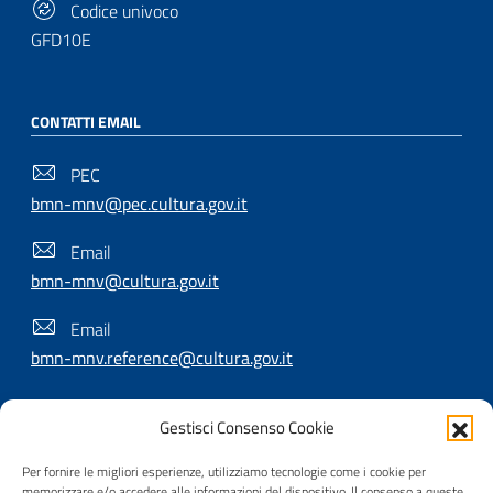
Codice univoco
GFD10E
CONTATTI EMAIL
PEC
bmn-mnv@pec.cultura.gov.it
Email
bmn-mnv@cultura.gov.it
Email
bmn-mnv.reference@cultura.gov.it
Gestisci Consenso Cookie
SEGUICI SU
Per fornire le migliori esperienze, utilizziamo tecnologie come i cookie per
memorizzare e/o accedere alle informazioni del dispositivo. Il consenso a queste