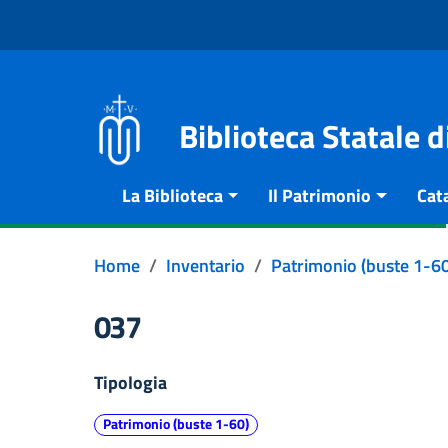
Vai al contenuto
Go to the navigation menu
Go to the footer
Biblioteca Statale 
La Biblioteca
Il Patrimonio
Cat
Home
Inventario
Patrimonio (buste 1-60
037
Tipologia
Patrimonio (buste 1-60)