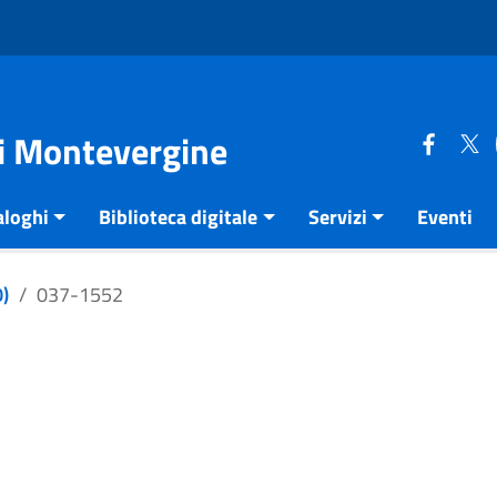
di Montevergine
aloghi
Biblioteca digitale
Servizi
Eventi
)
037-1552