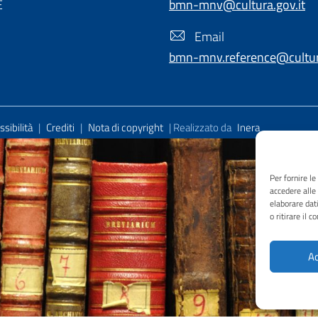
E
bmn-mnv@cultura.gov.it
Email
bmn-mnv.reference@cultura
sibilità
|
Crediti
|
Nota di copyright
| Realizzato da
Inera
Per fornire l
accedere alle
elaborare dat
o ritirare il 
Ac