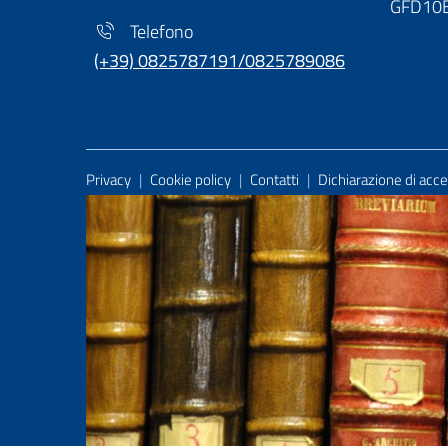
GFD10
Telefono
(+39) 0825787191/0825789086
Useful Links Section
Privacy
|
Cookie policy
|
Contatti
|
Dichiarazione di acces