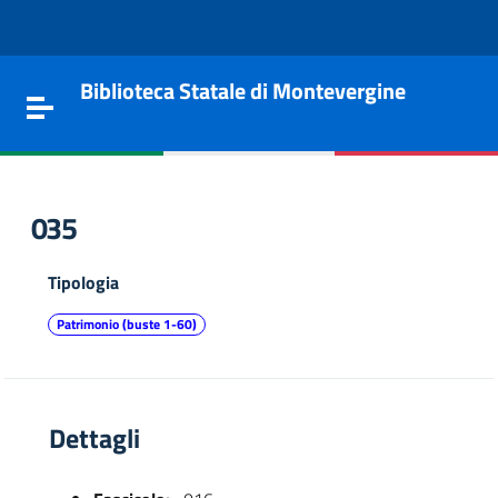
Vai al contenuto
Go to the navigation menu
Go to the footer
Biblioteca Statale di Montevergine
Toggle navigation
035
Tipologia
Patrimonio (buste 1-60)
Dettagli
e