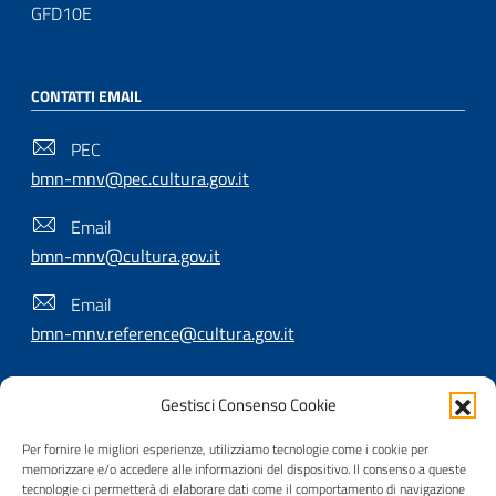
GFD10E
CONTATTI EMAIL
PEC
bmn-mnv@pec.cultura.gov.it
Email
bmn-mnv@cultura.gov.it
Email
bmn-mnv.reference@cultura.gov.it
Gestisci Consenso Cookie
SEGUICI SU
Per fornire le migliori esperienze, utilizziamo tecnologie come i cookie per
memorizzare e/o accedere alle informazioni del dispositivo. Il consenso a queste
tecnologie ci permetterà di elaborare dati come il comportamento di navigazione