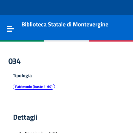
Vai al contenuto
Go to the navigation menu
Go to the footer
Biblioteca Statale di Montevergine
Toggle navigation
034
Tipologia
Patrimonio (buste 1-60)
Dettagli
e