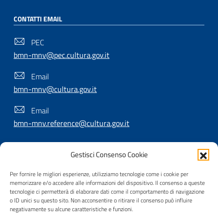
CONTATTI EMAIL
PEC
bmn-mnv@pec.cultura.gov.it
Email
bmn-mnv@cultura.gov.it
Email
bmn-mnv.reference@cultura.gov.it
Gestisci Consenso Cookie
SEGUICI SU
Per fornire le migliori esperienze, utilizziamo tecnologie come i cookie per
memorizzare e/o accedere alle informazioni del dispositivo. Il consenso a queste
tecnologie ci permetterà di elaborare dati come il comportamento di navigazione
o ID unici su questo sito. Non acconsentire o ritirare il consenso può influire
Useful Links Section
Privacy
|
Cookie policy
|
Contatti
|
Dichiarazione di
negativamente su alcune caratteristiche e funzioni.