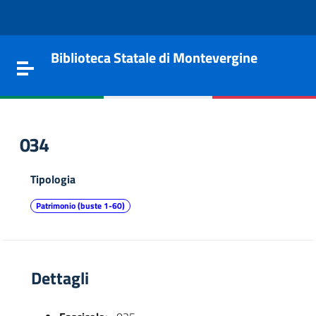
Vai al contenuto
Go to the navigation menu
Go to the footer
Biblioteca Statale di Montevergine
Toggle navigation
034
Tipologia
Patrimonio (buste 1-60)
Dettagli
e