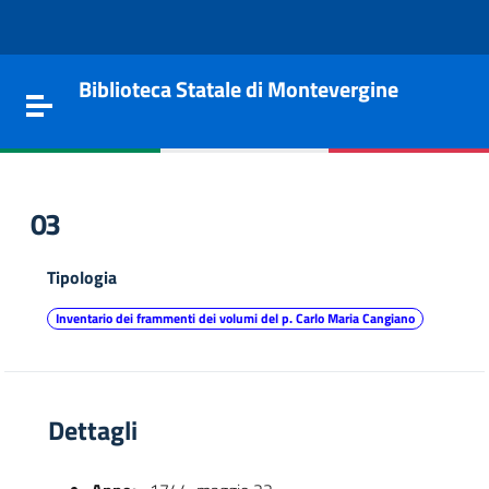
Vai al contenuto
Go to the navigation menu
Go to the footer
Biblioteca Statale di Montevergine
Toggle navigation
03
Tipologia
Inventario dei frammenti dei volumi del p. Carlo Maria Cangiano
Dettagli
e