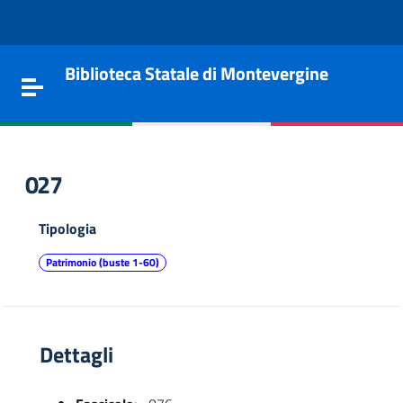
Vai al contenuto
Go to the navigation menu
Go to the footer
Biblioteca Statale di Montevergine
Toggle navigation
027
Tipologia
Patrimonio (buste 1-60)
Dettagli
e