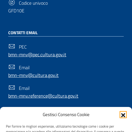
Codice univoco
GFD10E
CONTATTI EMAIL
PEC
bmn-mnv@pec.cultura.gov.it
Email
bmn-mnv@cultura.gov.it
Email
bmn-mnv.reference@cultura.gov.it
Gestisci Consenso Cookie
SEGUICI SU
Per fornire le migliori esperienze, utilizziamo tecnologie come i cookie per
memorizzare e/o accedere alle informazioni del dispositivo. Il consenso a queste