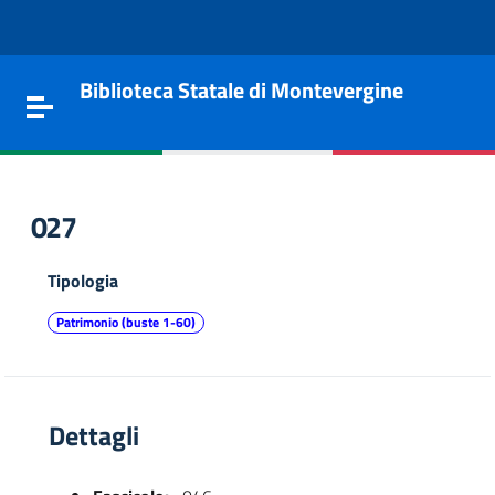
Vai al contenuto
Go to the navigation menu
Go to the footer
Biblioteca Statale di Montevergine
Toggle navigation
027
Tipologia
Patrimonio (buste 1-60)
Dettagli
e