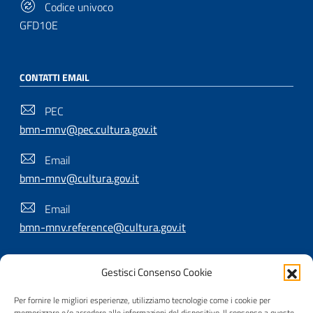
Codice univoco
GFD10E
CONTATTI EMAIL
PEC
bmn-mnv@pec.cultura.gov.it
Email
bmn-mnv@cultura.gov.it
Email
bmn-mnv.reference@cultura.gov.it
Gestisci Consenso Cookie
SEGUICI SU
Per fornire le migliori esperienze, utilizziamo tecnologie come i cookie per
memorizzare e/o accedere alle informazioni del dispositivo. Il consenso a queste