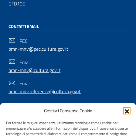
GFD10E
CONTATTI EMAIL
PEC
bmn-mnv@pec.cultura.gov.it
Email
bmn-mnv@cultura.gov.it
Email
bmn-mnv.reference@cultura.gov.it
Gestisci Consenso Cookie
SEGUICI SU
Per fornire le migliori esperienze, utilizziamo tecnologie come i cookie per
memorizzare e/o accedere alle informazioni del dispositivo. Il consenso a queste
tecnologie ci permetterà di elaborare dati come il comportamento di navigazione