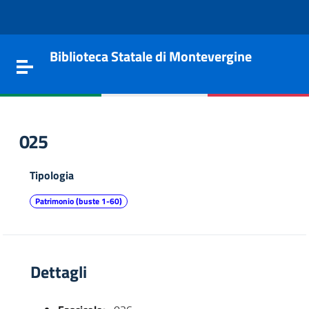
Vai al contenuto
Go to the navigation menu
Go to the footer
Biblioteca Statale di Montevergine
Toggle navigation
025
Tipologia
Patrimonio (buste 1-60)
Dettagli
e