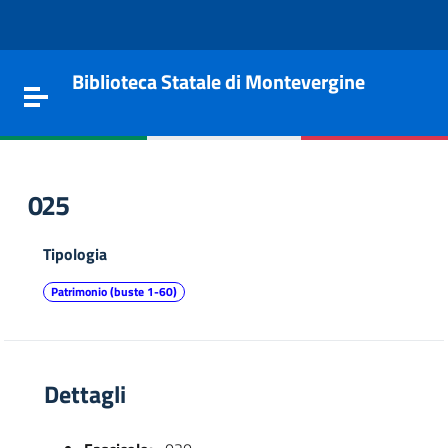
Vai al contenuto
Go to the navigation menu
Go to the footer
Biblioteca Statale di Montevergine
Toggle navigation
025
Tipologia
Patrimonio (buste 1-60)
Dettagli
e