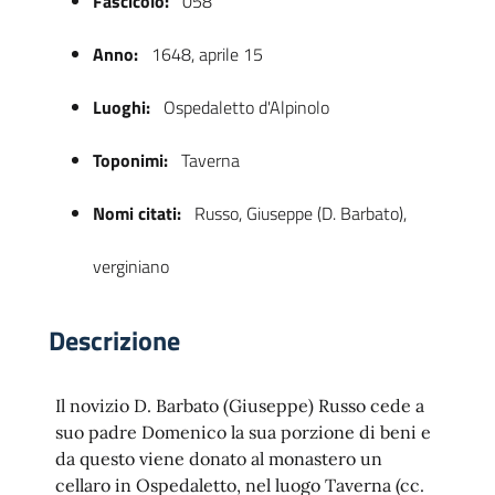
Fascicolo:
058
Anno:
1648, aprile 15
Luoghi:
Ospedaletto d'Alpinolo
Toponimi:
Taverna
Nomi citati:
Russo, Giuseppe (D. Barbato),
verginiano
 trasparente
Descrizione
Il novizio D. Barbato (Giuseppe) Russo cede a
suo padre Domenico la sua porzione di beni e
da questo viene donato al monastero un
cellaro in Ospedaletto, nel luogo Taverna (cc.