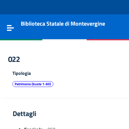
Vai al contenuto
Go to the navigation menu
Go to the footer
Biblioteca Statale di Montevergine
Toggle navigation
022
Tipologia
Patrimonio (buste 1-60)
Dettagli
e