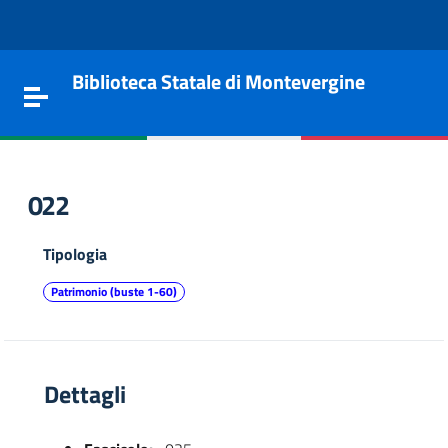
Vai al contenuto
Go to the navigation menu
Go to the footer
Biblioteca Statale di Montevergine
Toggle navigation
022
Tipologia
Patrimonio (buste 1-60)
Dettagli
e