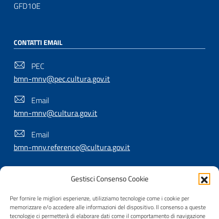
GFD10E
CONTATTI EMAIL
PEC
bmn-mnv@pec.cultura.gov.it
Email
bmn-mnv@cultura.gov.it
Email
bmn-mnv.reference@cultura.gov.it
Gestisci Consenso Cookie
SEGUICI SU
Per fornire le migliori esperienze, utilizziamo tecnologie come i cookie per
memorizzare e/o accedere alle informazioni del dispositivo. Il consenso a queste
tecnologie ci permetterà di elaborare dati come il comportamento di navigazione