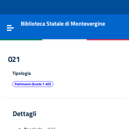
Vai al contenuto
Go to the navigation menu
Go to the footer
Biblioteca Statale di Montevergine
Toggle navigation
021
Tipologia
Patrimonio (buste 1-60)
Dettagli
e