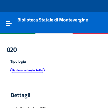
Vai al contenuto
Go to the navigation menu
Go to the footer
Biblioteca Statale di Montevergine
Toggle navigation
020
Tipologia
Patrimonio (buste 1-60)
Dettagli
e