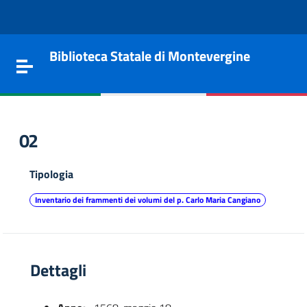
Vai al contenuto
Go to the navigation menu
Go to the footer
Biblioteca Statale di Montevergine
Toggle navigation
02
Tipologia
Inventario dei frammenti dei volumi del p. Carlo Maria Cangiano
Dettagli
e