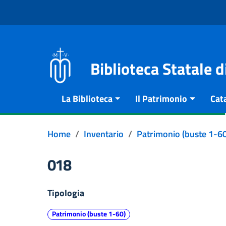
Vai al contenuto
Go to the navigation menu
Go to the footer
Biblioteca Statale 
La Biblioteca
Il Patrimonio
Cat
Home
Inventario
Patrimonio (buste 1-60
018
Tipologia
Patrimonio (buste 1-60)