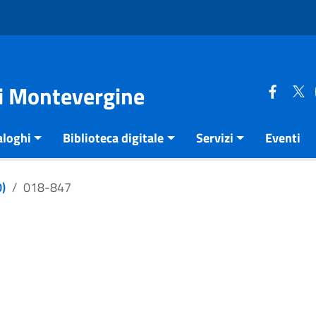
di Montevergine
aloghi
Biblioteca digitale
Servizi
Eventi
)
018-847