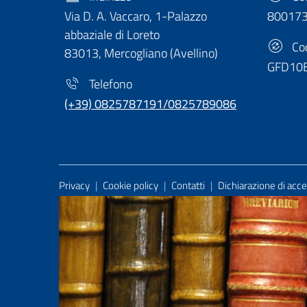
Via D. A. Vaccaro, 1-Palazzo
80017
abbaziale di Loreto
Cod
83013, Mercogliano (Avellino)
GFD10
Telefono
(+39) 0825787191/0825789086
Useful Links Section
Privacy
|
Cookie policy
|
Contatti
|
Dichiarazione di acces