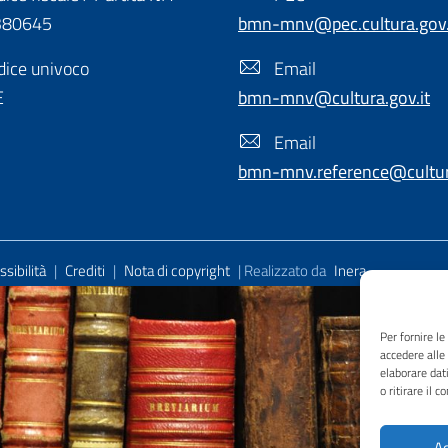
380645
bmn-mnv@pec.cultura.gov.
ice univoco
Email
E
bmn-mnv@cultura.gov.it
Email
bmn-mnv.reference@cultura
sibilità
|
Crediti
|
Nota di copyright
| Realizzato da
Inera
Per fornire l
accedere alle
elaborare dat
o ritirare il 
Ac