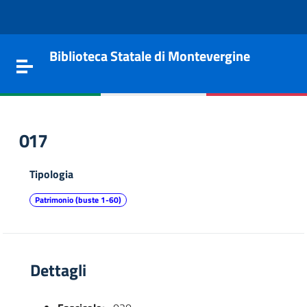
Vai al contenuto
Go to the navigation menu
Go to the footer
Biblioteca Statale di Montevergine
Toggle navigation
017
Tipologia
Patrimonio (buste 1-60)
Dettagli
e