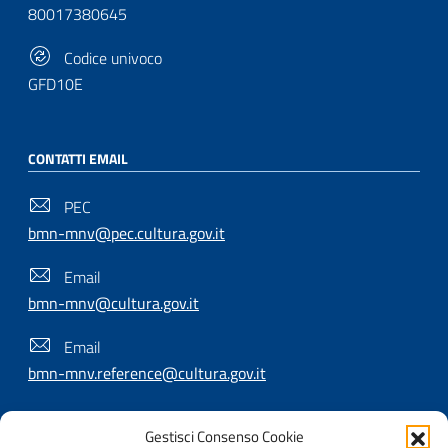
80017380645
Codice univoco
GFD10E
CONTATTI EMAIL
PEC
bmn-mnv@pec.cultura.gov.it
Email
bmn-mnv@cultura.gov.it
Email
bmn-mnv.reference@cultura.gov.it
Gestisci Consenso Cookie
SEGUICI SU