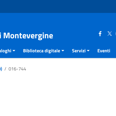
di Montevergine
aloghi
Biblioteca digitale
Servizi
Eventi
)
016-744