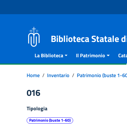
Vai al contenuto
Go to the navigation menu
Go to the footer
Biblioteca Statale 
La Biblioteca
Il Patrimonio
Cat
Home
Inventario
Patrimonio (buste 1-60
016
Tipologia
Patrimonio (buste 1-60)