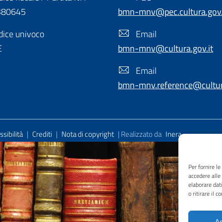
380645
bmn-mnv@pec.cultura.gov.
ice univoco
Email
E
bmn-mnv@cultura.gov.it
Email
bmn-mnv.reference@cultura
sibilità
|
Crediti
|
Nota di copyright
| Realizzato da
Inera
Per fornire l
accedere alle
elaborare dat
o ritirare il 
Ac