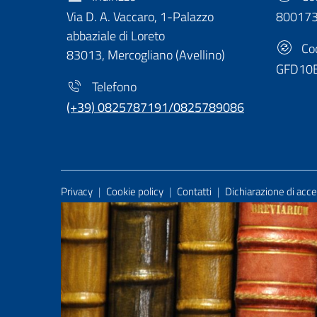
Via D. A. Vaccaro, 1-Palazzo
80017
abbaziale di Loreto
Cod
83013, Mercogliano (Avellino)
GFD10
Telefono
(+39) 0825787191/0825789086
Useful Links Section
Privacy
|
Cookie policy
|
Contatti
|
Dichiarazione di acces