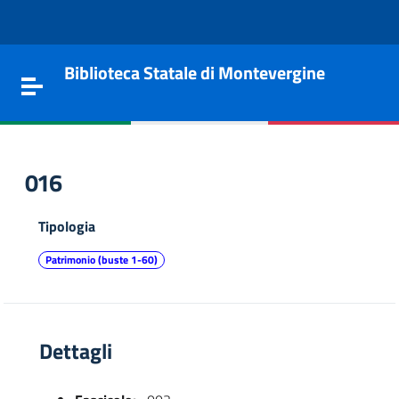
Vai al contenuto
Go to the navigation menu
Go to the footer
Biblioteca Statale di Montevergine
Toggle navigation
016
Tipologia
Patrimonio (buste 1-60)
Dettagli
e