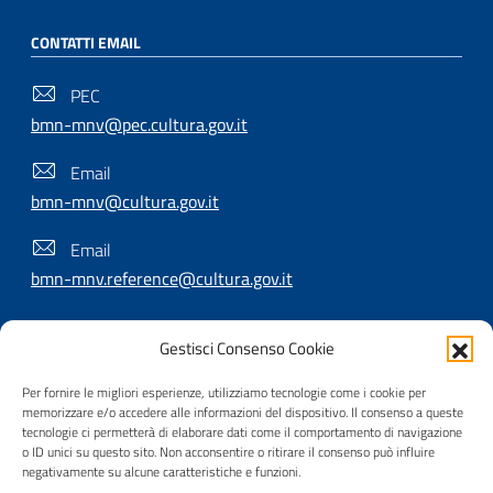
CONTATTI EMAIL
PEC
bmn-mnv@pec.cultura.gov.it
Email
bmn-mnv@cultura.gov.it
Email
bmn-mnv.reference@cultura.gov.it
Gestisci Consenso Cookie
SEGUICI SU
Per fornire le migliori esperienze, utilizziamo tecnologie come i cookie per
memorizzare e/o accedere alle informazioni del dispositivo. Il consenso a queste
tecnologie ci permetterà di elaborare dati come il comportamento di navigazione
o ID unici su questo sito. Non acconsentire o ritirare il consenso può influire
Useful Links Section
Privacy
|
Cookie policy
|
Contatti
|
Dichiarazione di
negativamente su alcune caratteristiche e funzioni.