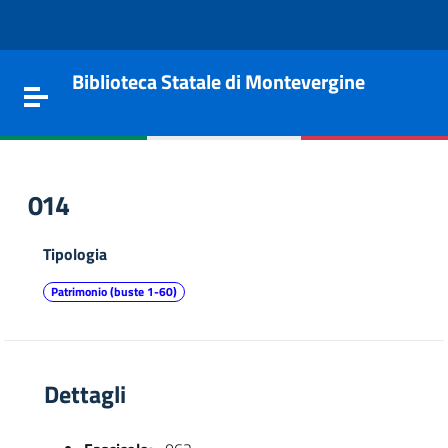
Vai al contenuto
Go to the navigation menu
Go to the footer
Biblioteca Statale di Montevergine
Toggle navigation
014
Tipologia
Patrimonio (buste 1-60)
Dettagli
e