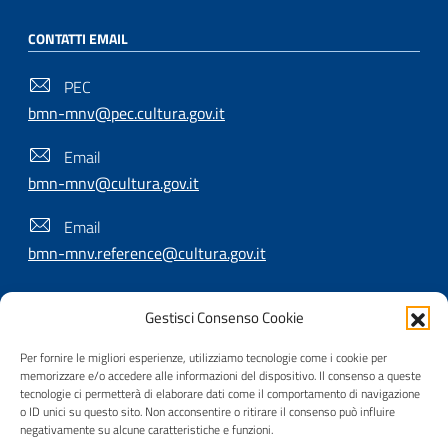
CONTATTI EMAIL
PEC
bmn-mnv@pec.cultura.gov.it
Email
bmn-mnv@cultura.gov.it
Email
bmn-mnv.reference@cultura.gov.it
Gestisci Consenso Cookie
SEGUICI SU
Per fornire le migliori esperienze, utilizziamo tecnologie come i cookie per
memorizzare e/o accedere alle informazioni del dispositivo. Il consenso a queste
tecnologie ci permetterà di elaborare dati come il comportamento di navigazione
o ID unici su questo sito. Non acconsentire o ritirare il consenso può influire
Useful Links Section
Privacy
|
Cookie policy
|
Contatti
|
Dichiarazione di
negativamente su alcune caratteristiche e funzioni.