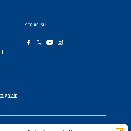
SEGUICI SU
it
.gov.it