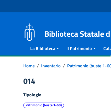
Vai al contenuto
Go to the navigation menu
Go to the footer
Biblioteca Statale 
La Biblioteca
Il Patrimonio
Cat
Home
Inventario
Patrimonio (buste 1-60
014
Tipologia
Patrimonio (buste 1-60)