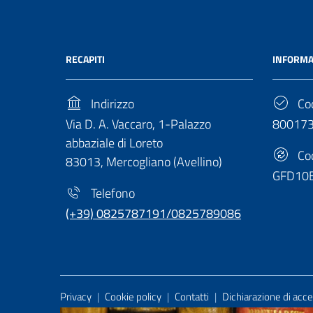
RECAPITI
INFORMA
Indirizzo
Cod
Via D. A. Vaccaro, 1-Palazzo
80017
abbaziale di Loreto
Cod
83013, Mercogliano (Avellino)
GFD10
Telefono
(+39) 0825787191/0825789086
Useful Links Section
Privacy
|
Cookie policy
|
Contatti
|
Dichiarazione di acces