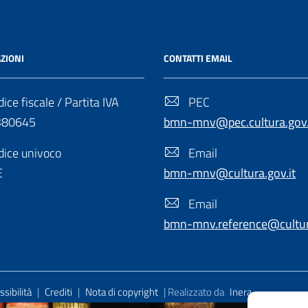
ZIONI
CONTATTI EMAIL
ice fiscale / Partita IVA
PEC
380645
bmn-mnv@pec.cultura.gov.
ice univoco
Email
E
bmn-mnv@cultura.gov.it
Email
bmn-mnv.reference@cultura
sibilità
|
Crediti
|
Nota di copyright
| Realizzato da
Inera