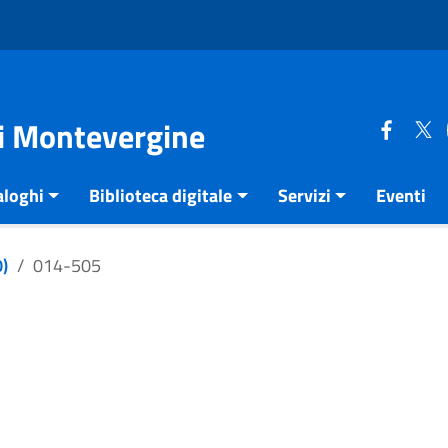
di Montevergine
aloghi
Biblioteca digitale
Servizi
Eventi
)
014-505