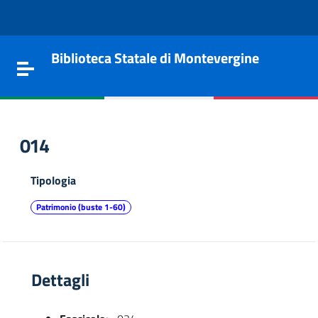
Vai al contenuto
Go to the navigation menu
Go to the footer
Biblioteca Statale di Montevergine
Toggle navigation
014
Tipologia
Patrimonio (buste 1-60)
Dettagli
e