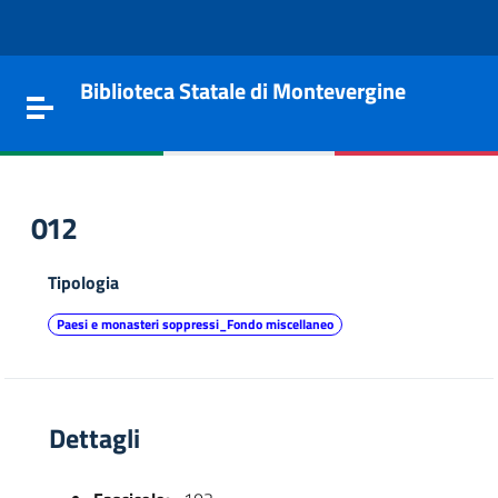
Vai al contenuto
Go to the navigation menu
Go to the footer
Biblioteca Statale di Montevergine
Toggle navigation
012
Tipologia
Paesi e monasteri soppressi_Fondo miscellaneo
Dettagli
e