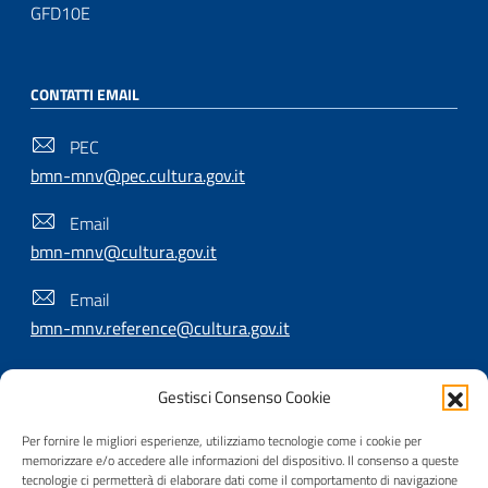
GFD10E
CONTATTI EMAIL
PEC
bmn-mnv@pec.cultura.gov.it
Email
bmn-mnv@cultura.gov.it
Email
bmn-mnv.reference@cultura.gov.it
Gestisci Consenso Cookie
SEGUICI SU
Per fornire le migliori esperienze, utilizziamo tecnologie come i cookie per
memorizzare e/o accedere alle informazioni del dispositivo. Il consenso a queste
tecnologie ci permetterà di elaborare dati come il comportamento di navigazione