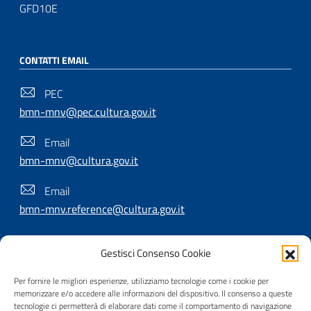
GFD10E
CONTATTI EMAIL
PEC
bmn-mnv@pec.cultura.gov.it
Email
bmn-mnv@cultura.gov.it
Email
bmn-mnv.reference@cultura.gov.it
Gestisci Consenso Cookie
SEGUICI SU
Per fornire le migliori esperienze, utilizziamo tecnologie come i cookie per
memorizzare e/o accedere alle informazioni del dispositivo. Il consenso a queste
tecnologie ci permetterà di elaborare dati come il comportamento di navigazione