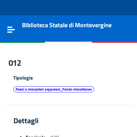
Vai al contenuto
Go to the navigation menu
Go to the footer
Biblioteca Statale di Montevergine
Toggle navigation
012
Tipologia
Paesi e monasteri soppressi_Fondo miscellaneo
Dettagli
e