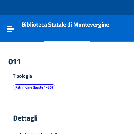
Vai al contenuto
Go to the navigation menu
Go to the footer
Biblioteca Statale di Montevergine
Toggle navigation
011
Tipologia
Patrimonio (buste 1-60)
Dettagli
e