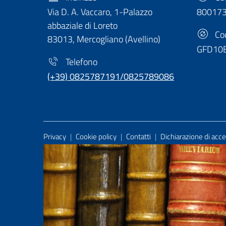
Via D. A. Vaccaro, 1-Palazzo
80017
abbaziale di Loreto
Cod
83013, Mercogliano (Avellino)
GFD10
Telefono
(+39) 0825787191/0825789086
Useful Links Section
Privacy
|
Cookie policy
|
Contatti
|
Dichiarazione di acces