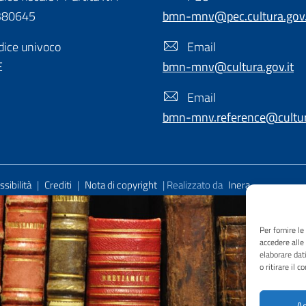
380645
bmn-mnv@pec.cultura.gov.
ice univoco
Email
E
bmn-mnv@cultura.gov.it
Email
bmn-mnv.reference@cultura
sibilità
|
Crediti
|
Nota di copyright
| Realizzato da
Inera
Per fornire l
accedere alle
elaborare dat
o ritirare il 
Ac