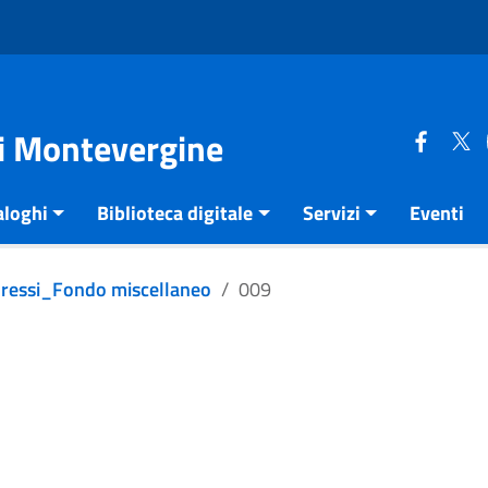
di Montevergine
aloghi
Biblioteca digitale
Servizi
Eventi
pressi_Fondo miscellaneo
009