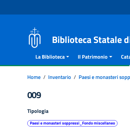
Vai al contenuto
Go to the navigation menu
Go to the footer
Biblioteca Statale 
La Biblioteca
Il Patrimonio
Cat
Home
Inventario
Paesi e monasteri sop
009
Tipologia
Paesi e monasteri soppressi_Fondo miscellaneo