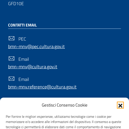
GFD10E
CONTATTI EMAIL
PEC
bmn-mnv@pec.cultura.gov.it
Email
bmn-mnv@cultura.gov.it
Email
bmn-mnv.reference@cultura.gov.it
Gestisci Consenso Cookie
SEGUICI SU
Per fornire le migliori esperienze, utilizziamo tecnologie come i cookie per
memorizzare e/o accedere alle informazioni del dispositivo. Il consenso a queste
tecnologie ci permetterà di elaborare dati come il comportamento di navigazione