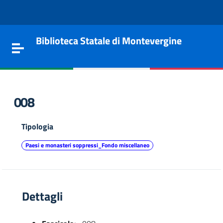
Vai al contenuto
Go to the navigation menu
Go to the footer
Biblioteca Statale di Montevergine
Toggle navigation
008
Tipologia
Paesi e monasteri soppressi_Fondo miscellaneo
Dettagli
e