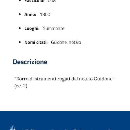
Fascicolo:
008
Anno:
1800
Luoghi:
Summonte
Nomi citati:
Guidone, notaio
Descrizione
 trasparente
“Borro d’istrumenti rogati dal notaio Guidone”
(cc. 2)