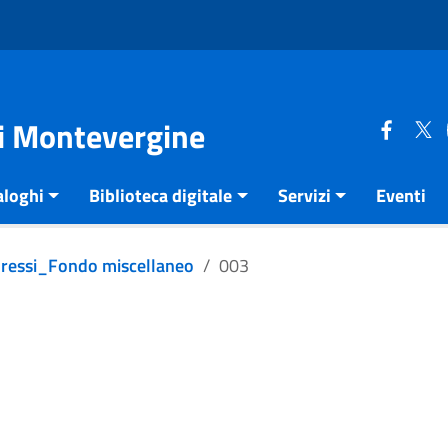
di Montevergine
aloghi
Biblioteca digitale
Servizi
Eventi
pressi_Fondo miscellaneo
003