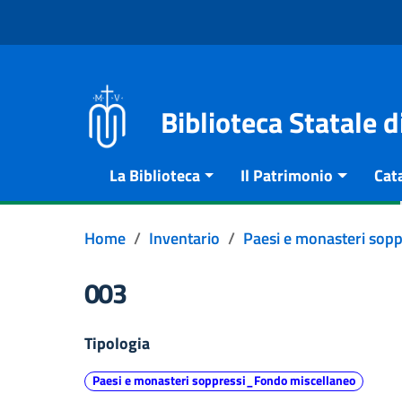
Vai al contenuto
Go to the navigation menu
Go to the footer
Biblioteca Statale 
La Biblioteca
Il Patrimonio
Cat
Home
Inventario
Paesi e monasteri sop
003
Tipologia
Paesi e monasteri soppressi_Fondo miscellaneo