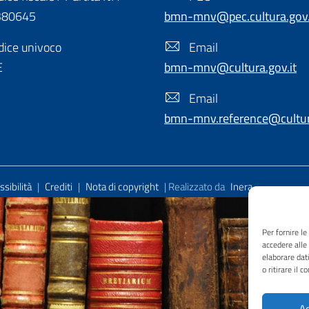
380645
bmn-mnv@pec.cultura.gov.
ice univoco
Email
E
bmn-mnv@cultura.gov.it
Email
bmn-mnv.reference@cultura
sibilità
|
Crediti
|
Nota di copyright
| Realizzato da
Inera
Per fornire l
accedere alle
elaborare dat
o ritirare il 
Ac