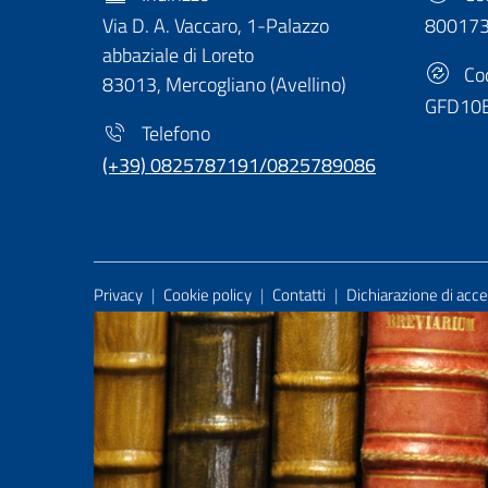
Via D. A. Vaccaro, 1-Palazzo
80017
abbaziale di Loreto
Cod
83013, Mercogliano (Avellino)
GFD10
Telefono
(+39) 0825787191/0825789086
Useful Links Section
Privacy
|
Cookie policy
|
Contatti
|
Dichiarazione di acces