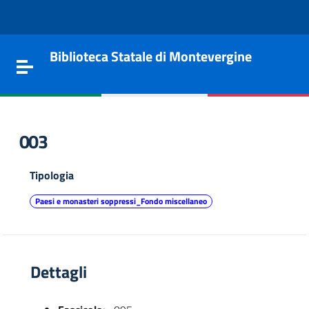
Vai al contenuto
Go to the navigation menu
Go to the footer
Biblioteca Statale di Montevergine
Toggle navigation
003
Tipologia
Paesi e monasteri soppressi_Fondo miscellaneo
Dettagli
e