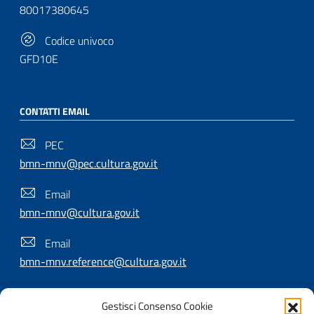
80017380645
Codice univoco
GFD10E
CONTATTI EMAIL
PEC
bmn-mnv@pec.cultura.gov.it
Email
bmn-mnv@cultura.gov.it
Email
bmn-mnv.reference@cultura.gov.it
Gestisci Consenso Cookie
SEGUICI SU