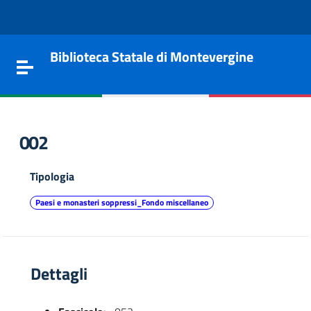
Vai al contenuto
Go to the navigation menu
Go to the footer
Biblioteca Statale di Montevergine
Toggle navigation
002
Tipologia
Paesi e monasteri soppressi_Fondo miscellaneo
Dettagli
e